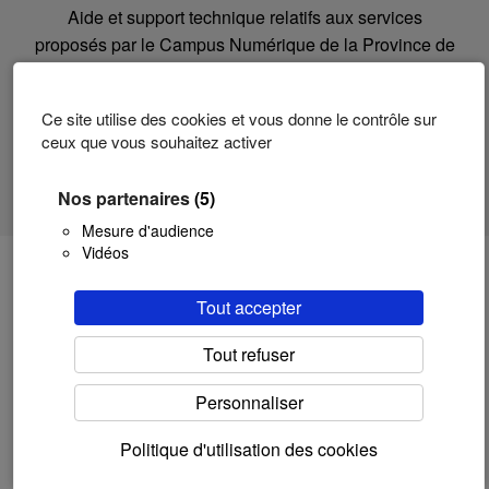
Aide et support technique relatifs aux services
proposés par le Campus Numérique de la Province de
Hainaut pour la HEPH Condorcet, Hainaut-EA et
Eduhainaut.
Ce site utilise des cookies et vous donne le contrôle sur
Une création du
Campus Numérique
ceux que vous souhaitez activer
Politique d’utilisation des Cookies
-
Mentions légales
-
Politique Générale de
Nos partenaires
(5)
Confidentialité
-
Modifiez votre consentement
Mesure d'audience
Vidéos
Tout accepter
Tout refuser
Personnaliser
Politique d'utilisation des cookies