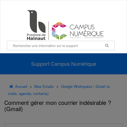
Panneau de gestion des cookies
Support Campus Numérique
Accueil
»
Mes Emails
»
Google Workspace / Gmail (e-
mails, agenda, contacts)
Comment gérer mon courrier indésirable ?
(Gmail)