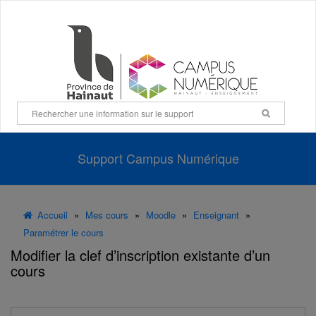
Panneau de gestion des cookies
Support Campus Numérique
Accueil
»
Mes cours
»
Moodle
»
Enseignant
»
Paramétrer le cours
Modifier la clef d’inscription existante d’un
cours