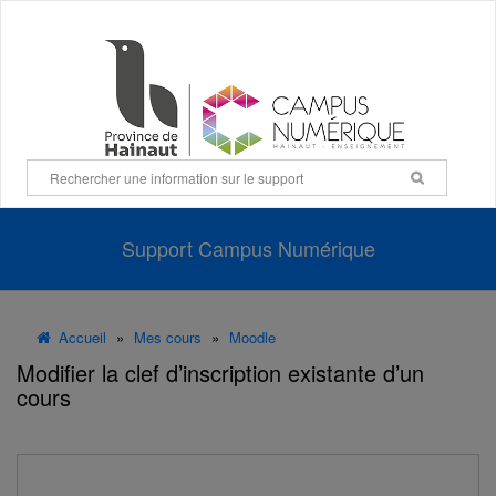
Panneau de gestion des cookies
Support Campus Numérique
Accueil
»
Mes cours
»
Moodle
Modifier la clef d’inscription existante d’un
cours