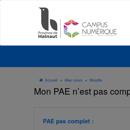
Panneau de gestion des cookies
Accueil
»
Mes cours
»
Moodle
Mon PAE n’est pas comp
PAE pas complet :