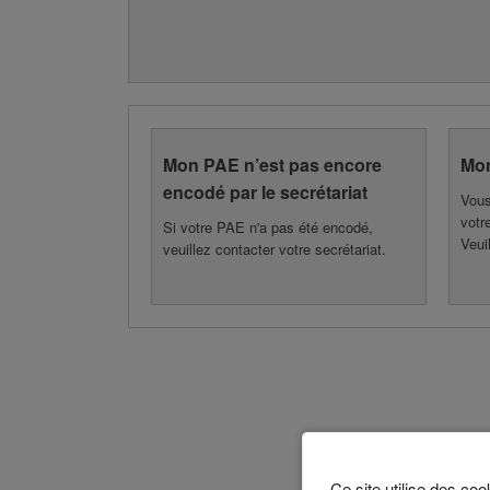
Mon PAE n’est pas encore
Mon
encodé par le secrétariat
Vous
votr
Si votre PAE n'a pas été encodé,
Veui
veuillez contacter votre secrétariat.
Ce site utilise des co