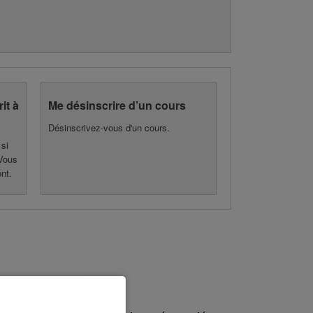
it à
Me désinscrire d’un cours
Désinscrivez-vous d'un cours.
si
 Vous
nt.
Besoin d'aide ?