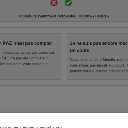
Utilisateurs ayant trouvé l'article utile : 100,00% (1 vote(s))
 PAE n’est pas complet
Je ne suis pas encore inscr
un cours
 n'avez pas accès aux cours car
e PAE n'a pas été complété ?
Vous avez accès à Moodle, même 
llez contacter votre secrétariat.
vous n'êtes pas inscrit aux cours.
pouvez vous y inscrire manuelleme
okies et vous donne le contrôle sur