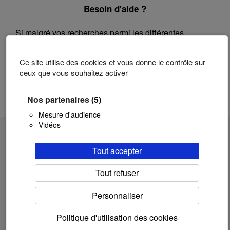
Besoin d'aide ?
Si malgré vos recherches parmi les différentes
questions répertoriées vous ne trouvez pas vos
réponses :
Ce site utilise des cookies et vous donne le contrôle sur
ceux que vous souhaitez activer
Contactez le support technique
Nos partenaires
(5)
Mesure d'audience
Vidéos
Aide et support technique relatifs aux services
proposés par le Campus Numérique de la Province de
Tout accepter
Hainaut pour la HEPH Condorcet, Hainaut-EA et
Eduhainaut.
Tout refuser
Une création du
Campus Numérique
Personnaliser
Politique d'utilisation des cookies
Politique d’utilisation des Cookies
-
Mentions légales
-
Politique Générale de
Confidentialité
-
Modifiez votre consentement