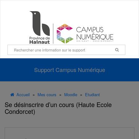
Panneau de gestion des cookies
Support Campus Numérique
Accueil
»
Mes cours
»
Moodle
»
Etudiant
Se désinscrire d’un cours (Haute Ecole
Condorcet)