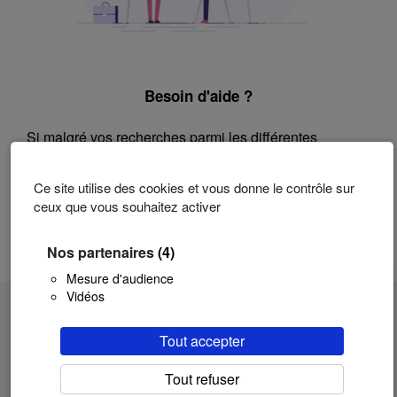
Besoin d'aide ?
Si malgré vos recherches parmi les différentes
questions répertoriées vous ne trouvez pas vos
réponses :
Ce site utilise des cookies et vous donne le contrôle sur
ceux que vous souhaitez activer
Contactez le support technique
Nos partenaires
(4)
Mesure d'audience
Vidéos
Aide et support technique relatifs aux services
proposés par le Campus Numérique de la Province de
Tout accepter
Hainaut pour la HEPH Condorcet, Hainaut-EA et
Eduhainaut.
Tout refuser