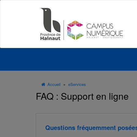
Panneau de gestion des cookies
Accueil
»
eServices
FAQ : Support en ligne
Questions fréquemment posées p