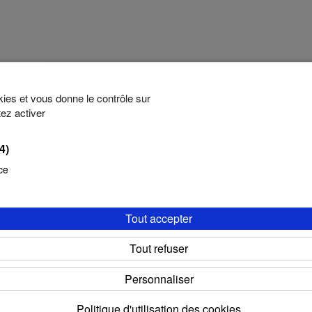
okies et vous donne le contrôle sur
Si malgré vos recherches pa
ez activer
vous ne trouvez pas vos ré
(4)
Contacte
ce
Tout accepter
Tout refuser
 services proposés par le Campus Numérique de la Province de Hainaut pour la HE
Personnaliser
Une création du
Campus Numérique
Politique d'utilisation des cookies