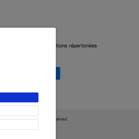
Besoin d'aide ?
rmi les différentes questions répertoriées
ponses :
z le support technique
PH Condorcet, Hainaut-EA et Eduhainaut.